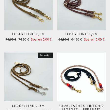
LEDERLEINE 2,5M
LEDERLEINE 2,5M
Normaler
Sonderpreis
Normaler
Sonderpreis
79,90 €
74,90 €
Sparen 5,00 €
69,90 €
64,90 €
Sparen 5,00 €
Preis
Preis
Reduziert
LEDERLEINE 2,5M
FOURLEASHES BRITCHIC
(SOFORT LIEFERBAR)