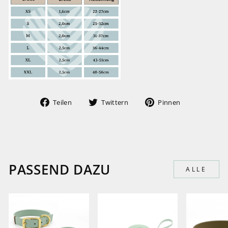
Auf
Auf
Auf
Teilen
Twittern
Pinnen
Facebook
Twitter
Pinterest
teilen
twittern
pinnen
PASSEND DAZU
ALLE