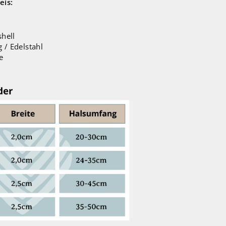
eis:
shell
g / Edelstahl
e