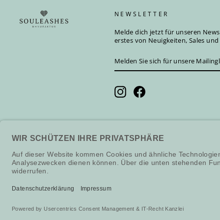
NEWSLETTER
Melde dich jetzt für unseren Newsl
erstes von Neuigkeiten, Sales un
MELDEN
ABONNIEREN
SIE
SICH
FÜR
UNSERE
Instagram
Facebook
MAILINGLISTE
AN