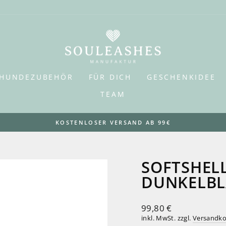
HUNDEZUBEHÖR
FÜR DICH
GESCHENKIDEE
TEAM
KOSTENLOSER VERSAND AB 99€
Pause
Diashow
SOFTSHEL
DUNKELB
Normaler
99,80 €
Preis
inkl. MwSt. zzgl.
Versandko