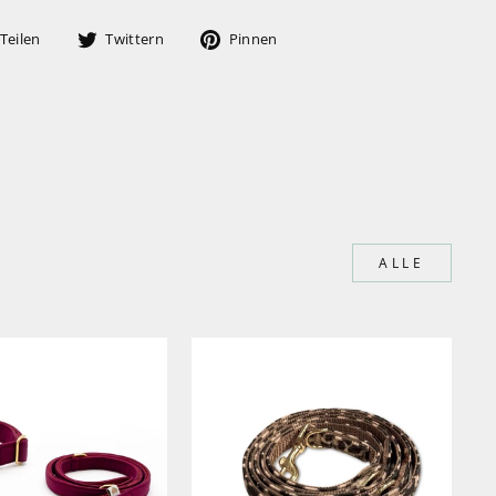
Auf
Auf
Auf
Teilen
Twittern
Pinnen
Facebook
Twitter
Pinterest
teilen
twittern
pinnen
ALLE