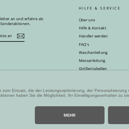
HILFE & SERVICE
etter an und erfahre als
Über uns
d Sonderaktionen.
Hilfe & Kontakt
Händler werden
FAQ's
Waschanleitung
Messanleitung
Größentabellen
Reparatur- & Änderungsser
© 2026 Souleashes - Made with 🧡 in Münster