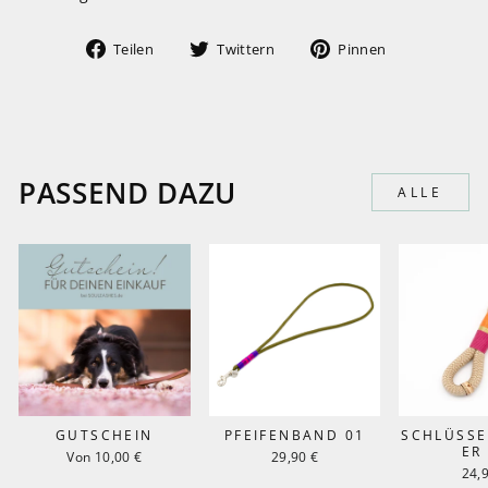
Auf
Auf
Auf
Teilen
Twittern
Pinnen
Facebook
Twitter
Pinterest
teilen
twittern
pinnen
PASSEND DAZU
ALLE
GUTSCHEIN
PFEIFENBAND 01
SCHLÜSS
ER
Von 10,00 €
29,90 €
24,