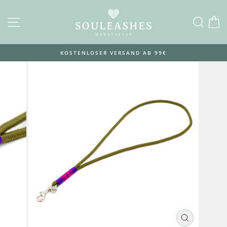
Direkt
zum
SEITENNAVIGATION
SUC
E
Inhalt
KOSTENLOSER VERSAND AB 99€
Pause
Diashow
SCHLIESSEN